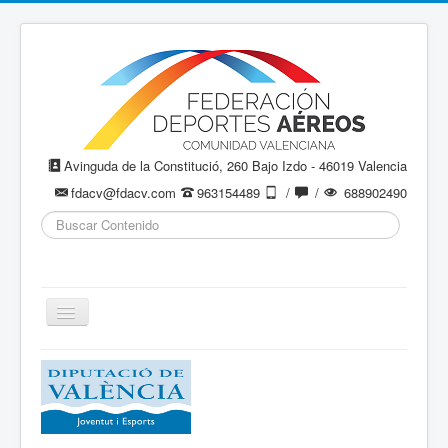
Avinguda de la Constitució, 260 Bajo Izdo - 46019 Valencia
fdacv@fdacv.com
963154489
/
/
688902490
Buscar...
Cambiar
navegación
Aeromodelismo / Aeromodelisme
Ala Delta
Paracaidismo / Paracaigudisme