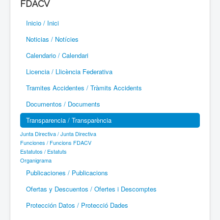
FDACV
Paramotor
Inicio / Inici
Parapente / Parapent
Noticias / Notícies
Ultraligeros / Ultralleugers
Calendario / Calendari
Licencia / Llicència Federativa
Vuelo Con Motor / Vol Amb Motor
Tramites Accidentes / Tràmits Accidents
Documentos / Documents
Transparencia / Transparència
Junta Directiva / Junta Directiva
Funciones / Funcions FDACV
Estatutos / Estatuts
Organigrama
Publicaciones / Publicacions
Ofertas y Descuentos / Ofertes i Descomptes
Protección Datos / Protecció Dades