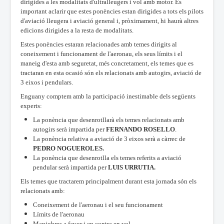
dirigides a les modalitats d'ultralleugers i vol amb motor. És
important aclarir que estes ponències estan dirigides a tots els pilots
d'aviació lleugera i aviació general i, pròximament, hi haurà altres
edicions dirigides a la resta de modalitats.
Estes ponències estaran relacionades amb temes dirigits al
coneixement i funcionament de l'aeronau, els seus límits i el
maneig d'esta amb seguretat, més concretament, els temes que es
tractaran en esta ocasió són els relacionats amb autogirs, aviació de
3 eixos i pendulars.
Enguany comptem amb la participació inestimable dels següents
experts:
La ponència que desenrotllarà els temes relacionats amb
autogirs serà impartida per
FERNANDO ROSELLO
.
La ponència relativa a aviació de 3 eixos serà a càrrec de
PEDRO NOGUEROLES.
La ponència que desenrotlla els temes referits a aviació
pendular serà impartida per
LUIS URRUTIA.
Els temes que tractarem principalment durant esta jornada són els
relacionats amb:
Coneixement de l'aeronau i el seu funcionament
Límits de l'aeronau
Maniobres a favor i en contra en vol