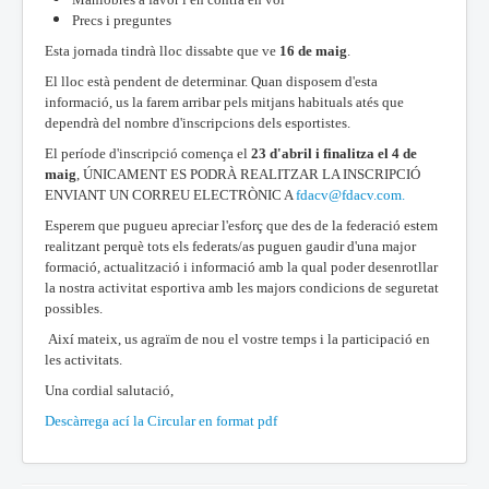
Precs i preguntes
Esta jornada tindrà lloc dissabte que ve
16 de maig
.
El lloc està pendent de determinar. Quan disposem d'esta
informació, us la farem arribar pels mitjans habituals atés que
dependrà del nombre d'inscripcions dels esportistes.
El període d'inscripció comença el
23 d'abril i finalitza el 4 de
maig
, ÚNICAMENT ES PODRÀ REALITZAR LA INSCRIPCIÓ
ENVIANT UN CORREU ELECTRÒNIC A
fdacv@fdacv.com
.
Esperem que pugueu apreciar l'esforç que des de la federació estem
realitzant perquè tots els federats/as puguen gaudir d'una major
formació, actualització i informació amb la qual poder desenrotllar
la nostra activitat esportiva amb les majors condicions de seguretat
possibles.
Així mateix, us agraïm de nou el vostre temps i la participació en
les activitats.
Una cordial salutació,
Descàrrega ací la Circular en format pdf