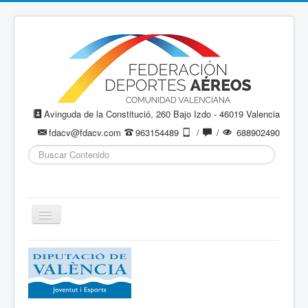
Avinguda de la Constitució, 260 Bajo Izdo - 46019 Valencia
fdacv@fdacv.com
963154489
/
/
688902490
Buscar...
Cambiar
navegación
Aeromodelismo / Aeromodelisme
Ala Delta
Paracaidismo / Paracaigudisme