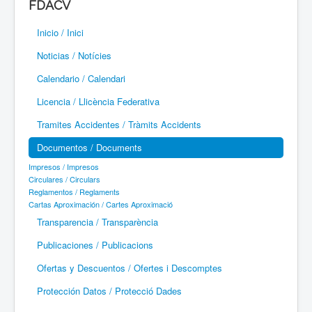
FDACV
Paramotor
Inicio / Inici
Parapente / Parapent
Noticias / Notícies
Ultraligeros / Ultralleugers
Calendario / Calendari
Licencia / Llicència Federativa
Vuelo Con Motor / Vol Amb Motor
Tramites Accidentes / Tràmits Accidents
Documentos / Documents
Impresos / Impresos
Circulares / Circulars
Reglamentos / Reglaments
Cartas Aproximación / Cartes Aproximació
Transparencia / Transparència
Publicaciones / Publicacions
Ofertas y Descuentos / Ofertes i Descomptes
Protección Datos / Protecció Dades