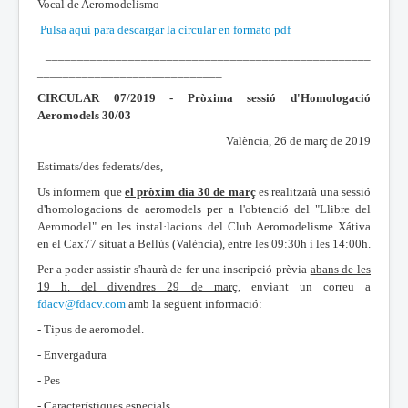
Vocal de Aeromodelismo
Pulsa aquí para descargar la circular en formato pdf
___________________________________________________
_____________________________
CIRCULAR 07/2019 - Pròxima sessió d'Homologació
Aeromodels 30/03
València, 26 de març de 2019
Estimats/des federats/des,
Us informem que
el pròxim dia 30 de març
es realitzarà una sessió
d'homologacions de aeromodels per a l'obtenció del "Llibre del
Aeromodel" en les instal·lacions del Club Aeromodelisme Xátiva
en el Cax77 situat a Bellús (València), entre les 09:30h i les 14:00h.
Per a poder assistir s'haurà de fer una inscripció prèvia
abans de les
19 h. del divendres 29 de març
, enviant un correu a
fdacv@fdacv.com
amb la següent informació:
- Tipus de aeromodel.
- Envergadura
- Pes
- Característiques especials.