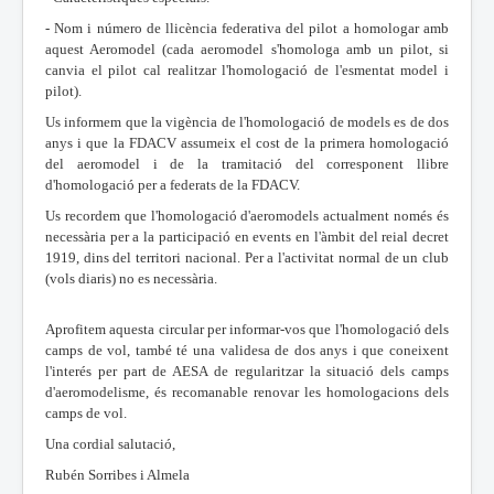
- Nom i número de llicència federativa del pilot a homologar amb
aquest Aeromodel (cada aeromodel s'homologa amb un pilot, si
canvia el pilot cal realitzar l'homologació de l'esmentat model i
pilot).
Us informem que la vigència de l'homologació de models es de dos
anys i que la FDACV assumeix el cost de la primera homologació
del aeromodel i de la tramitació del corresponent llibre
d'homologació per a federats de la FDACV.
Us recordem que l'homologació d'aeromodels actualment només és
necessària per a la participació en events en l'àmbit del reial decret
1919, dins del territori nacional. Per a l'activitat normal de un club
(vols diaris) no es necessària.
Aprofitem aquesta circular per informar-vos que l'homologació dels
camps de vol, també té una validesa de dos anys i que coneixent
l'interés per part de AESA de regularitzar la situació dels camps
d'aeromodelisme, és recomanable renovar les homologacions dels
camps de vol.
Una cordial salutació,
Rubén Sorribes i Almela