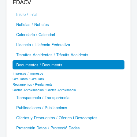
FDACV
Paramotor
Inicio / Inici
Parapente / Parapent
Noticias / Notícies
Ultraligeros / Ultralleugers
Calendario / Calendari
Licencia / Llicència Federativa
Vuelo Con Motor / Vol Amb Motor
Tramites Accidentes / Tràmits Accidents
Documentos / Documents
Impresos / Impresos
Circulares / Circulars
Reglamentos / Reglaments
Cartas Aproximación / Cartes Aproximació
Transparencia / Transparència
Publicaciones / Publicacions
Ofertas y Descuentos / Ofertes i Descomptes
Protección Datos / Protecció Dades