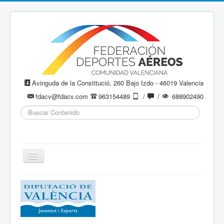
Avinguda de la Constitució, 260 Bajo Izdo - 46019 Valencia
fdacv@fdacv.com
963154489
/
/
688902490
Buscar...
Cambiar
navegación
Aeromodelismo / Aeromodelisme
Ala Delta
Paracaidismo / Paracaigudisme