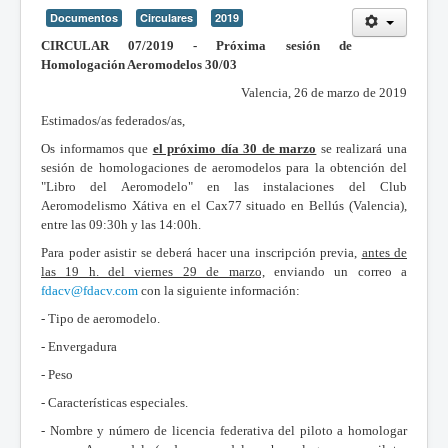
Documentos
Circulares
2019
CIRCULAR 07/2019 - Próxima sesión de
Homologación Aeromodelos 30/03
Valencia, 26 de marzo de 2019
Estimados/as federados/as,
Os informamos que
el próximo día 30 de marzo
se realizará una
sesión de homologaciones de aeromodelos para la obtención del
"Libro del Aeromodelo" en las instalaciones del Club
Aeromodelismo Xátiva en el Cax77 situado en Bellús (Valencia),
entre las 09:30h y las 14:00h.
Para poder asistir se deberá hacer una inscripción previa,
antes de
las 19 h. del viernes 29 de marzo,
enviando un correo a
fdacv@fdacv.com
con la siguiente información:
- Tipo de aeromodelo.
- Envergadura
- Peso
- Características especiales.
- Nombre y número de licencia federativa del piloto a homologar