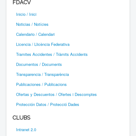
FDACV
Paramotor
Inicio / Inici
Parapente / Parapent
Noticias / Notícies
Ultraligeros / Ultralleugers
Calendario / Calendari
Licencia / Llicència Federativa
Vuelo Con Motor / Vol Amb Motor
Tramites Accidentes / Tràmits Accidents
Documentos / Documents
Transparencia / Transparència
Publicaciones / Publicacions
Ofertas y Descuentos / Ofertes i Descomptes
Protección Datos / Protecció Dades
CLUBS
Intranet 2.0