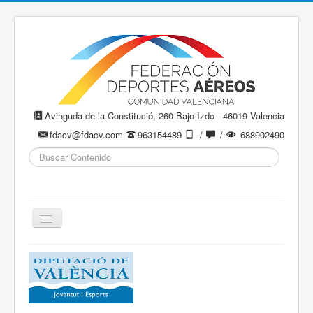
Avinguda de la Constitució, 260 Bajo Izdo - 46019 Valencia
fdacv@fdacv.com
963154489
/
/
688902490
Buscar...
Cambiar
navegación
Aeromodelismo / Aeromodelisme
Ala Delta
Paracaidismo / Paracaigudisme