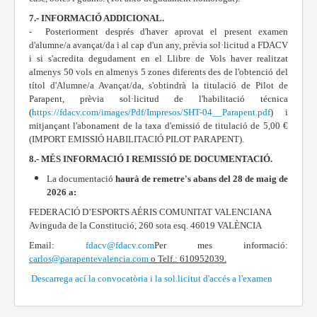
7.- INFORMACIÓ ADDICIONAL.
- Posteriorment després d'haver aprovat el present examen
d'alumne/a avançat/da i al cap d'un any, prèvia sol·licitud a FDACV
i si s'acredita degudament en el Llibre de Vols haver realitzat
almenys 50 vols en almenys 5 zones diferents des de l'obtenció del
títol d'Alumne/a Avançat/da, s'obtindrà la titulació de Pilot de
Parapent, prèvia sol·licitud de l'habilitació técnica
(
https://fdacv.com/images/Pdf/Impresos/SHT-04__Parapent.pdf
) i
mitjançant l'abonament de la taxa d'emissió de titulació de 5,00 €
(IMPORT EMISSIÓ HABILITACIÓ PILOT PARAPENT).
8.- MÉS INFORMACIÓ I REMISSIÓ DE DOCUMENTACIÓ.
La documentació
haurà de remetre's abans del 28 de maig de
2026 a:
FEDERACIÓ D’ESPORTS AÉRIS COMUNITAT VALENCIANA
Avinguda de la Constitució, 260 sota esq. 46019 VALÈNCIA
Email:
fdacv@fdacv.com
Per mes informació:
carlos@parapentevalencia.com
o Telf.: 610952039.
Descarrega ací la convocatòria i la sol.licitut d'accés a l'examen