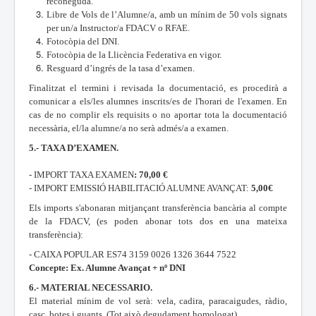
reconeguda.
Libre de Vols de l’Alumne/a, amb un mínim de 50 vols signats
per un/a Instructor/a FDACV o RFAE.
Fotocòpia del DNI.
Fotocòpia de la Llicència Federativa en vigor.
Resguard d’ingrés de la tasa d’examen.
Finalitzat el termini i revisada la documentació, es procedirà a
comunicar a els/les alumnes inscrits/es de l'horari de l'examen. En
cas de no complir els requisits o no aportar tota la documentació
necessària, el/la alumne/a no serà admés/a a examen.
5.- TAXA D’EXAMEN.
- IMPORT TAXA EXAMEN
: 70,00 €
- IMPORT EMISSIÓ HABILITACIÓ ALUMNE AVANÇAT:
5,00€
Els imports s'abonaran mitjançant transferència bancària al compte
de la FDACV, (es poden abonar tots dos en una mateixa
transferència):
- CAIXA POPULAR ES74 3159 0026 1326 3644 7522
Concepte: Ex. Alumne Avançat + nº DNI
6.- MATERIAL NECESSARIO.
El material mínim de vol serà: vela, cadira, paracaigudes, ràdio,
casc, botes i guants. (Tot això degudament homologat).