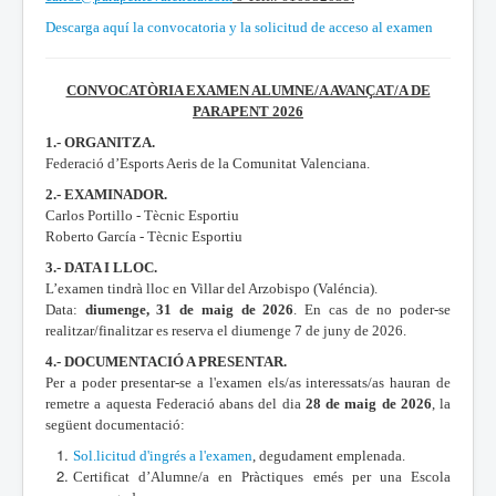
Descarga aquí la convocatoria y la solicitud de acceso al examen
CONVOCATÒRIA EXAMEN ALUMNE/A AVANÇAT/A DE
PARAPENT 2026
1.- ORGANITZA.
Federació d’Esports Aeris de la Comunitat Valenciana.
2.- EXAMINADOR.
Carlos Portillo - Tècnic Esportiu
Roberto García - Tècnic Esportiu
3.- DATA I LLOC.
L’examen tindrà lloc en Villar del Arzobispo (Valéncia).
Data:
diumenge, 31 de maig de 2026
. En cas de no poder-se
realitzar/finalitzar es reserva el diumenge 7 de juny de 2026.
4.- DOCUMENTACIÓ A PRESENTAR.
Per a poder presentar-se a l'examen els/as interessats/as hauran de
remetre a aquesta Federació abans del dia
28 de maig de 2026
, la
següent documentació:
Sol.licitud d'ingrés a l'examen
, degudament emplenada.
Certificat d’Alumne/a en Pràctiques emés per una Escola