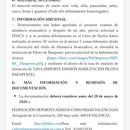
6.- MATERIAL NECESARIO.
El material mínimo de vuelo será: vela, silla, paracaídas, radio,
casco, botas y guantes. (Todo ello debidamente homologado).
7.- INFORMACIÓN ADICIONAL.
- Posteriormente tras haber aprobado el presente examen de
alumno/a avanzado/a y después de un año, previa solicitud a
FDACV y si se acredita debidamente en el Libro de Vuelos haber
realizado al menos 50 vuelos en al menos 5 zonas diferentes desde
la obtención del título de Alumno/a Avanzado/a, se obtendrá la
titulación de Piloto de Parapente, previa solicitud de la habilitación
técnica (
https://fdacv.com/images/Pdf/Impresos/SHT-
04__Parapente.pdf
), y mediante el abono de la tasa de emisión de
titulación de 5,00 € (IMPORTE EMISIÓN HABILITACIÓN PILOTO
PARAPENTE).
8.- MÁS INFORMACIÓN Y REMISIÓN DE
DOCUMENTACIÓN.
La documentación
deberá remitirse antes del 28 de mayo de
2026
a:
FEDERACIÓN DEPORTES AÉREOS COMUNIDAD VALENCIANA
Avinguda de la Constitució, 260 bajo izdo. 46019 VALENCIA
Email:
fdacv@fdacv.com
Para más información:
carlos@parapentevalencia.com
o Telf.: 610952039.