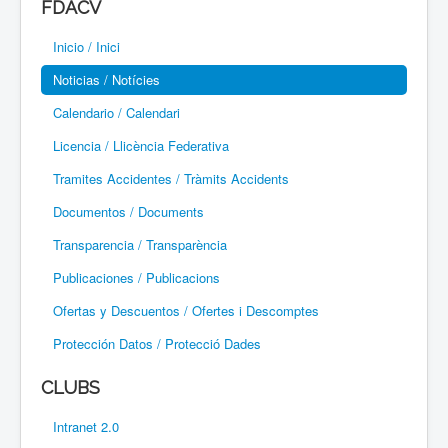
FDACV
Paramotor
Inicio / Inici
Parapente / Parapent
Noticias / Notícies
Ultraligeros / Ultralleugers
Calendario / Calendari
Licencia / Llicència Federativa
Vuelo Con Motor / Vol Amb Motor
Tramites Accidentes / Tràmits Accidents
Documentos / Documents
Transparencia / Transparència
Publicaciones / Publicacions
Ofertas y Descuentos / Ofertes i Descomptes
Protección Datos / Protecció Dades
CLUBS
Intranet 2.0