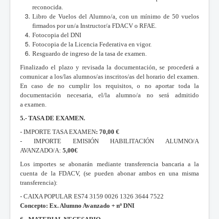
reconocida.
Libro de Vuelos del Alumno/a, con un mínimo de 50 vuelos
firmados por un/a Instructor/a FDACV o RFAE.
Fotocopia del DNI
Fotocopia de la Licencia Federativa en vigor.
Resguardo de ingreso de la tasa de examen.
Finalizado el plazo y revisada la documentación, se procederá a
comunicar a los/las alumnos/as inscritos/as del horario del examen.
En caso de no cumplir los requisitos, o no aportar toda la
documentación necesaria, el/la alumno/a no será admitido
a examen.
5.- TASA DE EXAMEN.
- IMPORTE TASA EXAMEN
: 70,00 €
- IMPORTE EMISIÓN HABILITACIÓN ALUMNO/A
AVANZADO/A:
5,00€
Los importes se abonarán mediante transferencia bancaria a la
cuenta de la FDACV, (se pueden abonar ambos en una misma
transferencia):
- CAIXA POPULAR ES74 3159 0026 1326 3644 7522
Concepto: Ex. Alumno Avanzado + nº DNI