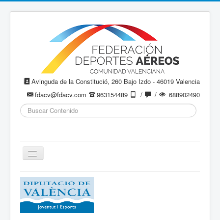
Avinguda de la Constitució, 260 Bajo Izdo - 46019 Valencia
fdacv@fdacv.com
963154489
/
/
688902490
Buscar...
Cambiar
navegación
Aeromodelismo / Aeromodelisme
Ala Delta
Paracaidismo / Paracaigudisme