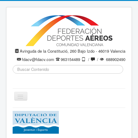
Avinguda de la Constitució, 260 Bajo Izdo - 46019 Valencia
fdacv@fdacv.com
963154489
/
/
688902490
Buscar...
Cambiar
navegación
Aeromodelismo / Aeromodelisme
Ala Delta
Paracaidismo / Paracaigudisme