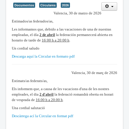
Documentos
Circulares
2026
Valencia, 30 de marzo de 2026
Estimados/as federados/as,
Les informamos que, debido a las vacaciones de una de nuestras
empleadas, el día
2 de abril
la federación permanecerá abierta en
horario de tarde de
16:00 h a 20:00 h
.
Un cordial saludo
Descarga aquí la Circular en formato pdf
Valencia, 30 de març de 2026
Estimats/as federats/as,
Els informem que, a causa de les vacacions d'una de les nostres
empleades, el dia
2 d'abril
la federació romandrà oberta en horari
de vesprada de
16.00 h a 20.00 h
.
Una cordial salutació
Descàrrega ací la Circular en format pdf