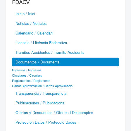
FDACV
Paramotor
Inicio / Inici
Parapente / Parapent
Noticias / Notícies
Ultraligeros / Ultralleugers
Calendario / Calendari
Licencia / Llicència Federativa
Vuelo Con Motor / Vol Amb Motor
Tramites Accidentes / Tràmits Accidents
Documentos / Documents
Impresos / Impresos
Circulares / Circulars
Reglamentos / Reglaments
Cartas Aproximación / Cartes Aproximació
Transparencia / Transparència
Publicaciones / Publicacions
Ofertas y Descuentos / Ofertes i Descomptes
Protección Datos / Protecció Dades