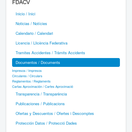
FDACV
Paramotor
Inicio / Inici
Parapente / Parapent
Noticias / Notícies
Ultraligeros / Ultralleugers
Calendario / Calendari
Licencia / Llicència Federativa
Vuelo Con Motor / Vol Amb Motor
Tramites Accidentes / Tràmits Accidents
Documentos / Documents
Impresos / Impresos
Circulares / Circulars
Reglamentos / Reglaments
Cartas Aproximación / Cartes Aproximació
Transparencia / Transparència
Publicaciones / Publicacions
Ofertas y Descuentos / Ofertes i Descomptes
Protección Datos / Protecció Dades