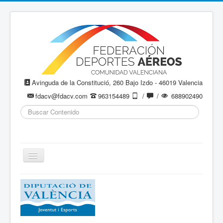
Avinguda de la Constitució, 260 Bajo Izdo - 46019 Valencia
fdacv@fdacv.com
963154489
/
/
688902490
Buscar...
Cambiar
navegación
Aeromodelismo / Aeromodelisme
Ala Delta
Paracaidismo / Paracaigudisme