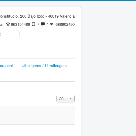
onstitució, 260 Bajo Izdo - 46019 Valencia
com
963154489
/
/
688902490
arapent
Ultraligeros / Ultralleugers
Cantidad a mostrar
20