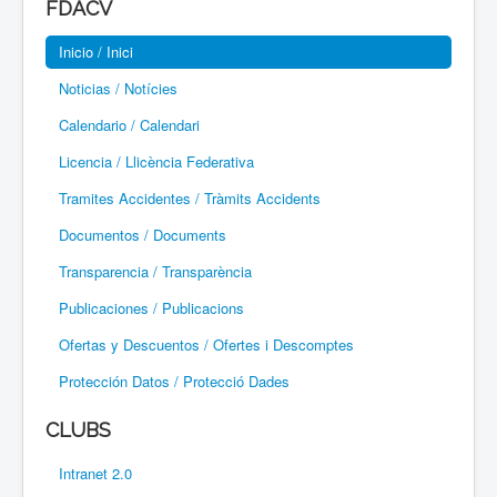
FDACV
Paramotor
Inicio / Inici
Parapente / Parapent
Noticias / Notícies
Ultraligeros / Ultralleugers
Calendario / Calendari
Licencia / Llicència Federativa
Vuelo Con Motor / Vol Amb Motor
Tramites Accidentes / Tràmits Accidents
Documentos / Documents
Transparencia / Transparència
Publicaciones / Publicacions
Ofertas y Descuentos / Ofertes i Descomptes
Protección Datos / Protecció Dades
CLUBS
Intranet 2.0