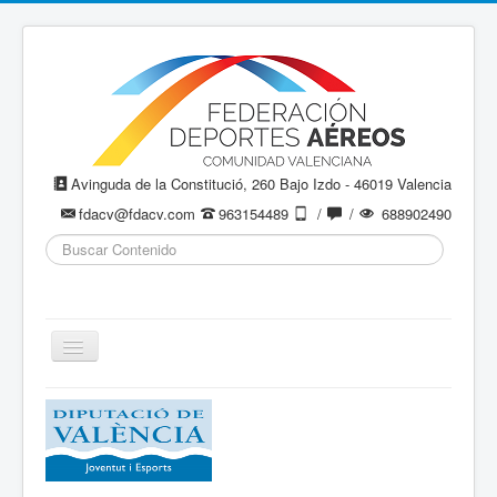
Avinguda de la Constitució, 260 Bajo Izdo - 46019 Valencia
fdacv@fdacv.com
963154489
/
/
688902490
Buscar...
Cambiar
navegación
Aeromodelismo / Aeromodelisme
Ala Delta
Paracaidismo / Paracaigudisme