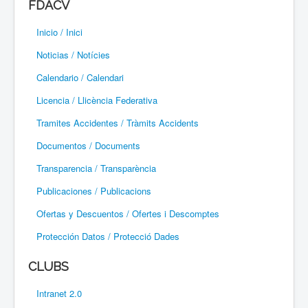
FDACV
Paramotor
Inicio / Inici
Parapente / Parapent
Noticias / Notícies
Ultraligeros / Ultralleugers
Calendario / Calendari
Licencia / Llicència Federativa
Vuelo Con Motor / Vol Amb Motor
Tramites Accidentes / Tràmits Accidents
Documentos / Documents
Transparencia / Transparència
Publicaciones / Publicacions
Ofertas y Descuentos / Ofertes i Descomptes
Protección Datos / Protecció Dades
CLUBS
Intranet 2.0