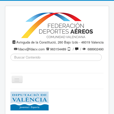
Avinguda de la Constitució, 260 Bajo Izdo - 46019 Valencia
fdacv@fdacv.com
963154489
/
/
688902490
Buscar...
Cambiar
navegación
Aeromodelismo / Aeromodelisme
Ala Delta
Paracaidismo / Paracaigudisme